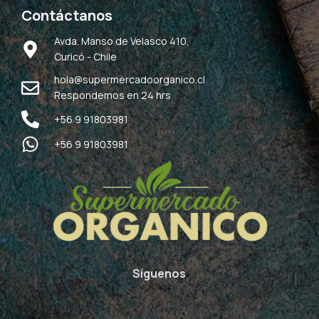
Contáctanos
Avda. Manso de Velasco 410,
Curicó - Chile
hola@supermercadoorganico.cl
Respondemos en 24 hrs
+56 9 91803981
+56 9 91803981
Síguenos