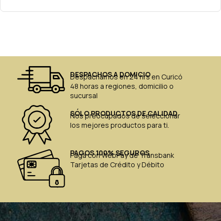
DESPACHOS A DOMICIO
Despachamos en 24 hrs en Curicó
48 horas a regiones, domicilio o
sucursal
SÓLO PRODUCTOS DE CALIDAD
Nos preocupados de seleccionar
los mejores productos para ti.
PAGOS 100% SEGUROS
Paga con WebPay de Transbank
Tarjetas de Crédito y Débito