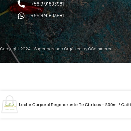
+56 9 91803981
+56 9 91803981
Copyright 2024 -
Supermercado Orgánico
by QCommerce
Leche Corporal Regenerante Te Citricos – 500ml / Catt