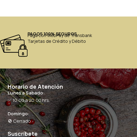
PAGOS 100% SEGUROS
Paga con WebPay de Transbank
Tarjetas de Crédito y Débito
Horario de Atención
Lunes a Sabado:
✅ 10:00 a 20:00 hrs.
Domingo:
🚫 Cerrado
Suscríbete