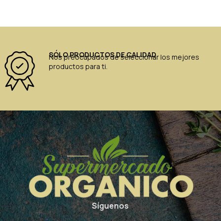
SÓLO PRODUCTOS DE CALIDAD
Nos preocupados de seleccionar los mejores
productos para ti.
Síguenos