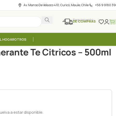
Av. Manso De Velasco 410, Curicó, Maule, Chile
+56 9 9180 39
Seguimiento
DE COMPRAS
EL HOGAR
OTROS
eche Corporal Regenerante Te Citricos – 500ml / Cattier
erante Te Citricos – 500ml
elva a estar disponible.