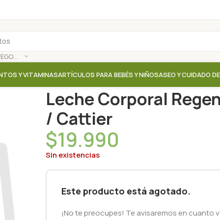
SELECCIONAR CATEGORÍA
NTOS Y VITAMINAS
ARTÍCULOS PARA BEBÉS Y NIÑOS
ASEO Y CUIDADO D
Inicio
/
Tienda
/
Aceites / Cremas / Leche corporal
/
L
Leche Corporal Regen
/ Cattier
$
19.990
Sin existencias
Este producto está agotado.
¡No te preocupes! Te avisaremos en cuanto vu