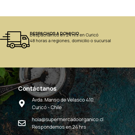
DESPACHOS A DOMICIO
Despachamos en 24 hrs en Curicó
48 horas a regiones, domicilio o sucursal
Contáctanos
Avda. Manso de Velasco 410,
Curicó - Chile
hola@supermercadoorganico.cl
Respondemos en 24 hrs