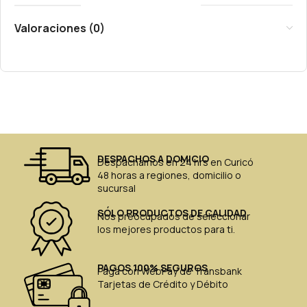
Valoraciones (0)
DESPACHOS A DOMICIO
Despachamos en 24 hrs en Curicó
48 horas a regiones, domicilio o
sucursal
SÓLO PRODUCTOS DE CALIDAD
Nos preocupados de seleccionar
los mejores productos para ti.
PAGOS 100% SEGUROS
Paga con WebPay de Transbank
Tarjetas de Crédito y Débito