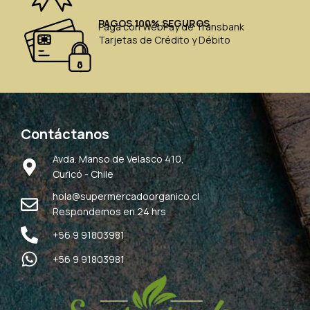
PAGOS 100% SEGUROS
Paga con WebPay de Transbank
Tarjetas de Crédito y Débito
Contáctanos
Avda. Manso de Velasco 410,
Curicó - Chile
hola@supermercadoorganico.cl
Respondemos en 24 hrs
+56 9 91803981
+56 9 91803981