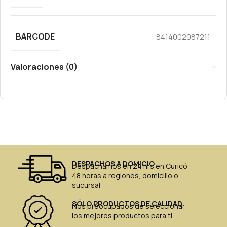
BARCODE
8414002087211
Valoraciones (0)
DESPACHOS A DOMICIO
Despachamos en 24 hrs en Curicó
48 horas a regiones, domicilio o
sucursal
SÓLO PRODUCTOS DE CALIDAD
Nos preocupados de seleccionar
los mejores productos para ti.