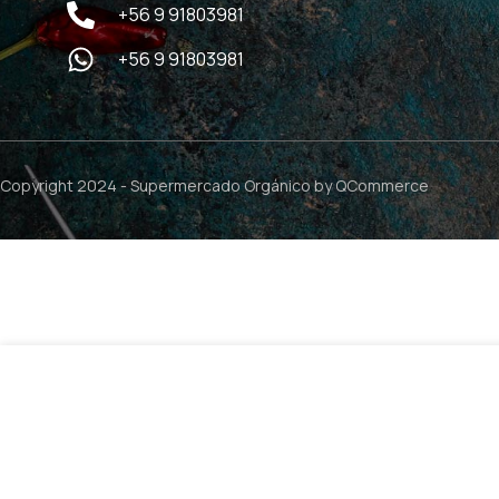
+56 9 91803981
+56 9 91803981
Copyright 2024 -
Supermercado Orgánico
by QCommerce
Exfoliante Corporal Maqui Rosa Mosqueta – 200 gr / N