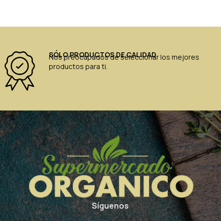
SÓLO PRODUCTOS DE CALIDAD
Nos preocupados de seleccionar los mejores
productos para ti.
Síguenos