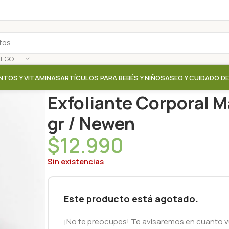
SELECCIONAR CATEGORÍA
NTOS Y VITAMINAS
ARTÍCULOS PARA BEBÉS Y NIÑOS
ASEO Y CUIDADO D
Inicio
/
Tienda
/
Aceites / Cremas / Leche corporal
/
E
Exfoliante Corporal 
gr / Newen
$
12.990
Sin existencias
Este producto está agotado.
¡No te preocupes! Te avisaremos en cuanto vu