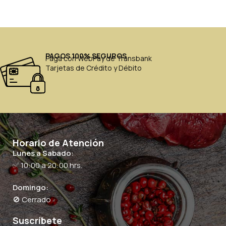
PAGOS 100% SEGUROS
Paga con WebPay de Transbank
Tarjetas de Crédito y Débito
Horario de Atención
Lunes a Sabado:
✅ 10:00 a 20:00 hrs.
Domingo:
🚫 Cerrado
Suscríbete