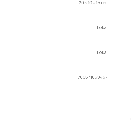
20 × 10 × 15 cm
Lokal
Lokal
766871859467