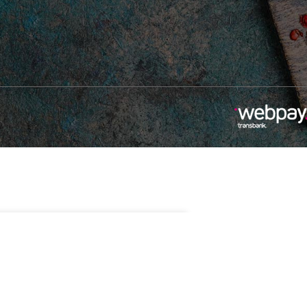
$
12.990
Sin existencias
ewen