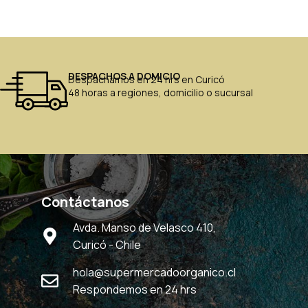
DESPACHOS A DOMICIO
Despachamos en 24 hrs en Curicó
48 horas a regiones, domicilio o sucursal
Contáctanos
Avda. Manso de Velasco 410,
Curicó - Chile
hola@supermercadoorganico.cl
Respondemos en 24 hrs