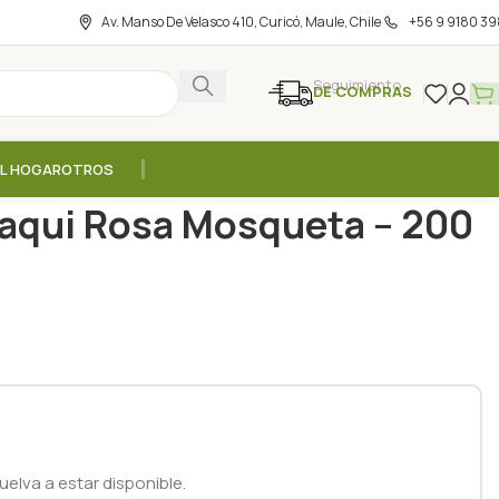
Av. Manso De Velasco 410, Curicó, Maule, Chile
+56 9 9180 39
Seguimiento
DE COMPRAS
EL HOGAR
OTROS
xfoliante Corporal Maqui Rosa Mosqueta – 200 gr / Newen
Maqui Rosa Mosqueta – 200
elva a estar disponible.