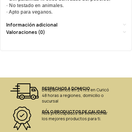
· No testado en animales.
· Apto para veganos.
Información adicional
Valoraciones (0)
DESPACHOS A DOMICIO
Despachamos en 24 hrs en Curicó
48 horas a regiones, domicilio o
sucursal
SÓLO PRODUCTOS DE CALIDAD
Nos preocupados de seleccionar
los mejores productos para ti.