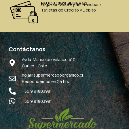
PAGOS 100% SEGUROS
Paga con WebPay de Transbank
Tarjetas de Crédito y Débito
Contáctanos
Avda. Manso de Velasco 410,
Curicó - Chile
hola@supermercadoorganico.cl
Respondemos en 24 hrs
+56 9 91803981
+56 9 91803981