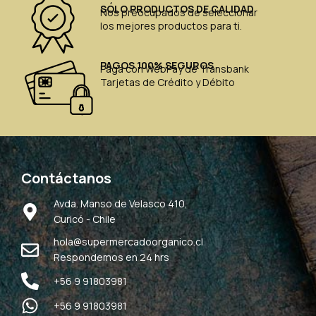
SÓLO PRODUCTOS DE CALIDAD
Nos preocupados de seleccionar
los mejores productos para ti.
PAGOS 100% SEGUROS
Paga con WebPay de Transbank
Tarjetas de Crédito y Débito
Contáctanos
Avda. Manso de Velasco 410,
Curicó - Chile
hola@supermercadoorganico.cl
Respondemos en 24 hrs
+56 9 91803981
+56 9 91803981