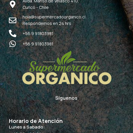
Avda. Manso de Velasco 410,
Curicó - Chile
hola@supermercadoorganico.cl
Respondemos en 24 hrs
+56 9 91803981
+56 9 91803981
Síguenos
Horario de Atención
Lunes a Sabado: