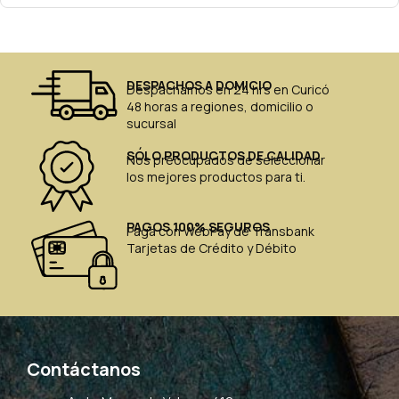
DESPACHOS A DOMICIO
Despachamos en 24 hrs en Curicó
48 horas a regiones, domicilio o
sucursal
SÓLO PRODUCTOS DE CALIDAD
Nos preocupados de seleccionar
los mejores productos para ti.
PAGOS 100% SEGUROS
Paga con WebPay de Transbank
Tarjetas de Crédito y Débito
Contáctanos