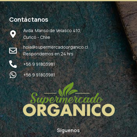
Contáctanos
Avda. Manso de Velasco 410,
Curicó - Chile
hola@supermercadoorganico.cl
Respondemos en 24 hrs
+56 9 91803981
+56 9 91803981
Síguenos