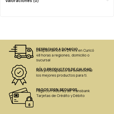
Valoraciones (0)
DESPACHOS A DOMICIO
Despachamos en 24 hrs en Curicó
48 horas a regiones, domicilio o
sucursal
SÓLO PRODUCTOS DE CALIDAD
Nos preocupados de seleccionar
los mejores productos para ti.
PAGOS 100% SEGUROS
Paga con WebPay de Transbank
Tarjetas de Crédito y Débito