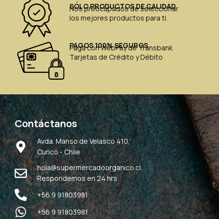
SÓLO PRODUCTOS DE CALIDAD
Nos preocupados de seleccionar
los mejores productos para ti.
PAGOS 100% SEGUROS
Paga con WebPay de Transbank
Tarjetas de Crédito y Débito
Contáctanos
Avda. Manso de Velasco 410,
Curicó - Chile
hola@supermercadoorganico.cl
Respondemos en 24 hrs
+56 9 91803981
+56 9 91803981