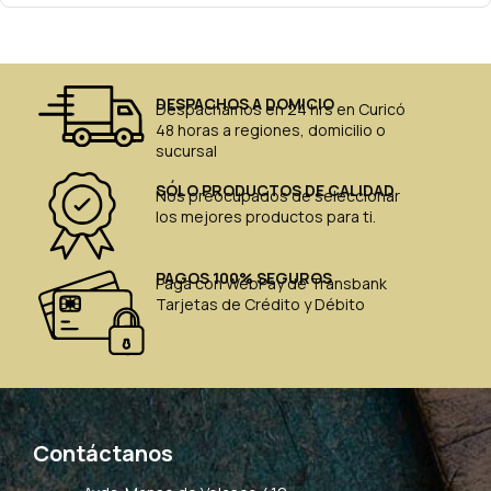
DESPACHOS A DOMICIO
Despachamos en 24 hrs en Curicó
48 horas a regiones, domicilio o
sucursal
SÓLO PRODUCTOS DE CALIDAD
Nos preocupados de seleccionar
los mejores productos para ti.
PAGOS 100% SEGUROS
Paga con WebPay de Transbank
Tarjetas de Crédito y Débito
Contáctanos