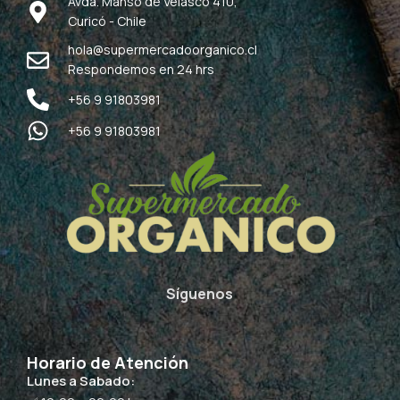
Avda. Manso de Velasco 410,
Curicó - Chile
hola@supermercadoorganico.cl
Respondemos en 24 hrs
+56 9 91803981
+56 9 91803981
Síguenos
Horario de Atención
Lunes a Sabado: