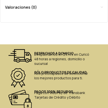
Valoraciones (0)
DESPACHOS A DOMICIO
Despachamos en 24 hrs en Curicó
48 horas a regiones, domicilio o
sucursal
SÓLO PRODUCTOS DE CALIDAD
Nos preocupados de seleccionar
los mejores productos para ti.
PAGOS 100% SEGUROS
Paga con WebPay de Transbank
Tarjetas de Crédito y Débito