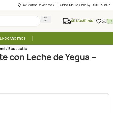
Av. Manso De Velasco 410, Curicó, Maule, Chile
+56 9 9180 39
Seguimiento
DE COMPRAS
EL HOGAR
OTROS
ml / EcoLactis
te con Leche de Yegua –