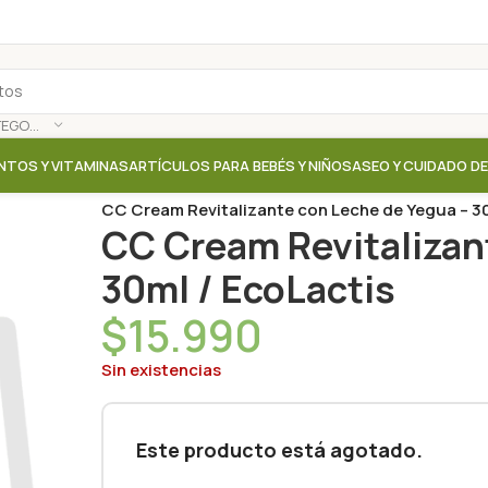
SELECCIONAR CATEGORÍA
NTOS Y VITAMINAS
ARTÍCULOS PARA BEBÉS Y NIÑOS
ASEO Y CUIDADO D
Inicio
/
Tienda
/
Aceites / Cremas / Leche corporal
/
CC Cream Revitalizante con Leche de Yegua – 30
CC Cream Revitalizan
30ml / EcoLactis
$
15.990
Sin existencias
Este producto está agotado.