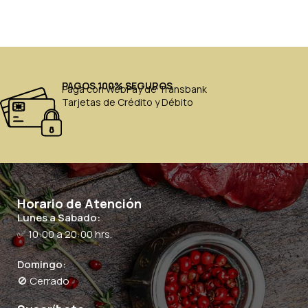
PAGOS 100% SEGUROS
Paga con WebPay de Transbank
Tarjetas de Crédito y Débito
Horario de Atención
Lunes a Sabado:
✅ 10:00 a 20:00 hrs.
Domingo:
🚫 Cerrado