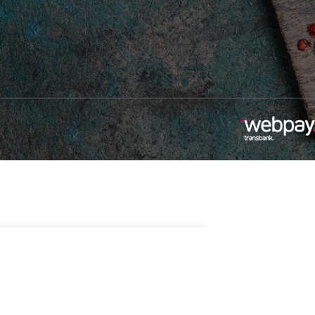
$
15.990
Sin existencias
oLactis