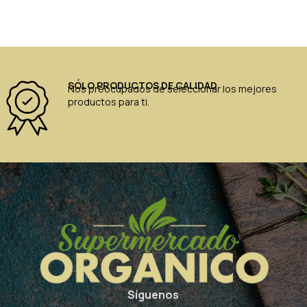
SÓLO PRODUCTOS DE CALIDAD
Nos preocupados de seleccionar los mejores
productos para ti.
Síguenos