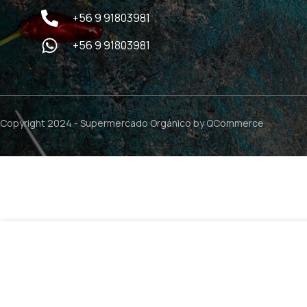
+56 9 91803981
+56 9 91803981
Copyright 2024 -
Supermercado Orgánico
by QCommerce
CC Cream Revitalizante con Leche de Yegua – 30ml / Ec