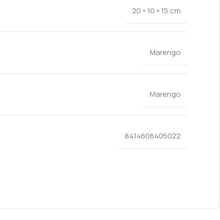
20 × 10 × 15 cm
Marengo
Marengo
8414606405022