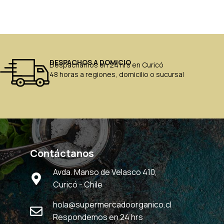
DESPACHOS A DOMICIO
Despachamos en 24 hrs en Curicó
48 horas a regiones, domicilio o sucursal
Contáctanos
Avda. Manso de Velasco 410,
Curicó - Chile
hola@supermercadoorganico.cl
Respondemos en 24 hrs