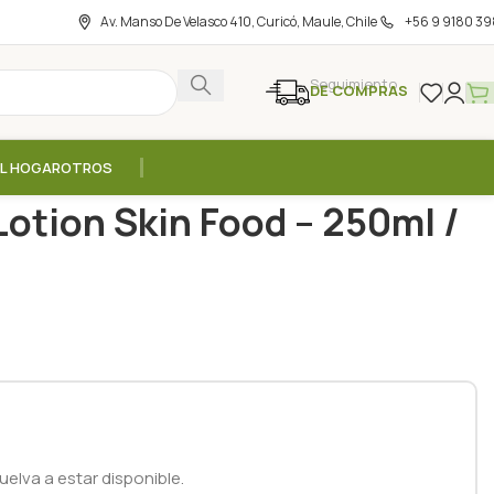
Av. Manso De Velasco 410, Curicó, Maule, Chile
+56 9 9180 39
Seguimiento
DE COMPRAS
EL HOGAR
OTROS
eche Corporal Body Lotion Skin Food – 250ml / Weleda
otion Skin Food – 250ml /
elva a estar disponible.