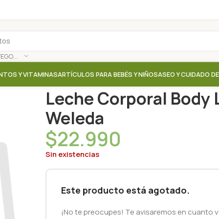
SELECCIONAR CATEGORÍA
NTOS Y VITAMINAS
ARTÍCULOS PARA BEBÉS Y NIÑOS
ASEO Y CUIDADO D
Inicio
/
Tienda
/
Aceites / Cremas / Leche corporal
/
L
Leche Corporal Body L
Weleda
$
22.990
Sin existencias
Este producto está agotado.
¡No te preocupes! Te avisaremos en cuanto vu