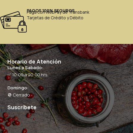
PAGOS 100% SEGUROS
Paga con WebPay de Transbank
Tarjetas de Crédito y Débito
Horario de Atención
Lunes a Sabado:
✅ 10:00 a 20:00 hrs.
Domingo:
🚫 Cerrado
Suscríbete