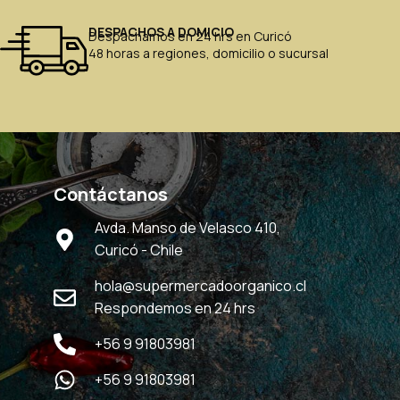
DESPACHOS A DOMICIO
Despachamos en 24 hrs en Curicó
48 horas a regiones, domicilio o sucursal
Contáctanos
Avda. Manso de Velasco 410,
Curicó - Chile
hola@supermercadoorganico.cl
Respondemos en 24 hrs
+56 9 91803981
+56 9 91803981