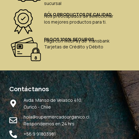
sucursal
SÓLO PRODUCTOS DE CALIDAD
Nos preocupados de seleccionar
los mejores productos para ti.
PAGOS 100% SEGUROS
Paga con WebPay de Transbank
Tarjetas de Crédito y Débito
Contáctanos
Avda. Manso de Velasco 410,
Curicó - Chile
hola@supermercadoorganico.cl
Respondemos en 24 hrs
+56 9 91803981