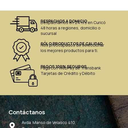
DESPACHOS A DOMICIO
Despachamos en 24 hrs en Curicó
48 horas a regiones, domicilio o
sucursal
SÓLO PRODUCTOS DE CALIDAD
Nos preocupados de seleccionar
los mejores productos para ti.
PAGOS 100% SEGUROS
Paga con WebPay de Transbank
Tarjetas de Crédito y Débito
Contáctanos
Avda. Manso de Velasco 410,