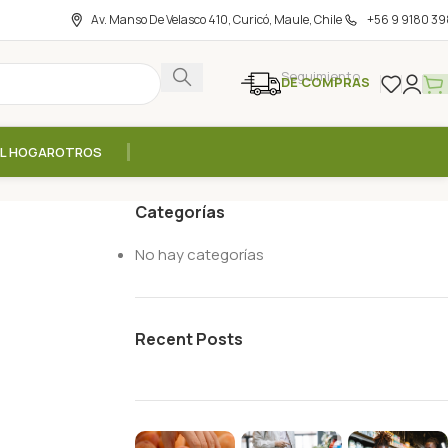
Av. Manso De Velasco 410, Curicó, Maule, Chile
+56 9 9180 39
Seguimiento
DE COMPRAS
EL HOGAR
OTROS
Categorías
No hay categorías
Recent Posts