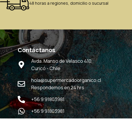
48 horas a regiones, domicilio o sucursal
Contáctanos
Avda. Manso de Velasco 410,
Curicó - Chile
hola@supermercadoorganico.cl
Respondemos en 24 hrs
+56 9 91803981
+56 9 91803981