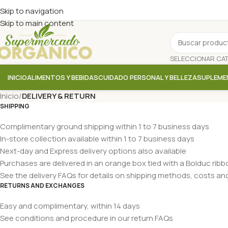
Skip to navigation
Skip to main content
INICIO
ALIMENTOS Y BEBIDAS
CUIDADO PERSONAL Y BELLEZA
SUPLEME
Inicio
/
DELIVERY & RETURN
SHIPPING
Complimentary ground shipping within 1 to 7 business days
In-store collection available within 1 to 7 business days
Next-day and Express delivery options also available
Purchases are delivered in an orange box tied with a Bolduc ribb
See the delivery FAQs for details on shipping methods, costs and
RETURNS AND EXCHANGES
Easy and complimentary, within 14 days
See conditions and procedure in our return FAQs