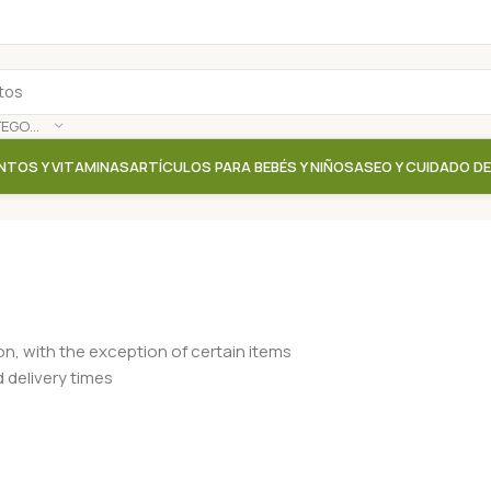
SELECCIONAR CATEGORÍA
NTOS Y VITAMINAS
ARTÍCULOS PARA BEBÉS Y NIÑOS
ASEO Y CUIDADO D
on, with the exception of certain items
 delivery times