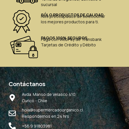
sucursal
SÓLO PRODUCTOS DE CALIDAD
Nos preocupados de seleccionar
los mejores productos para ti.
PAGOS 100% SEGUROS
Paga con WebPay de Transbank
Tarjetas de Crédito y Débito
Contáctanos
Avda. Manso de Velasco 410,
Curicó - Chile
hola@supermercadoorganico.cl
Respondemos en 24 hrs
+56 9 91803981