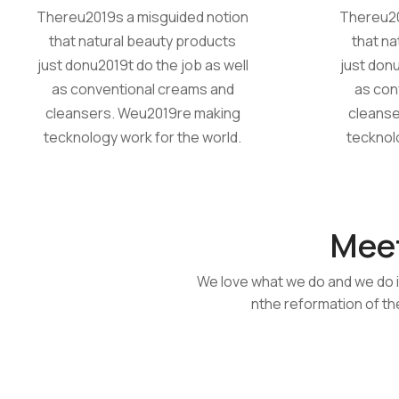
Thereu2019s a misguided notion
Thereu20
that natural beauty products
that na
just donu2019t do the job as well
just donu
as conventional creams and
as con
cleansers. Weu2019re making
cleanse
tecknology work for the world.
tecknol
Mee
We love what we do and we do i
nthe reformation of th