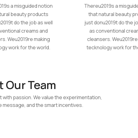
19s a misguided notion
Thereu2019s a misguide
tural beauty products
that natural beauty p
2019t do the job as well
just donu2019t do the jo
ventional creams and
as conventional crea
rs. Weu2019re making
cleansers. Weu2019re
ogy work for the world.
tecknology work for th
t Our Team
t with passion. We value the experimentation,
e message, and the smart incentives.