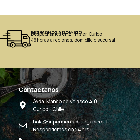
DESPACHOS A DOMICIO
Despachamos en 24 hrs en Curicó
48 horas a regiones, domicilio o sucursal
Contáctanos
Avda. Manso de Velasco 410,
Curicó - Chile
hola@supermercadoorganico.cl
Respondemos en 24 hrs