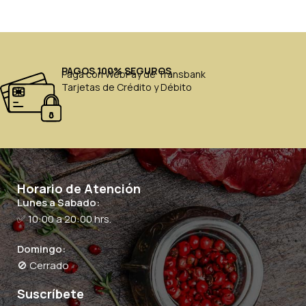
PAGOS 100% SEGUROS
Paga con WebPay de Transbank
Tarjetas de Crédito y Débito
Horario de Atención
Lunes a Sabado:
✅ 10:00 a 20:00 hrs.
Domingo:
🚫 Cerrado
Suscríbete