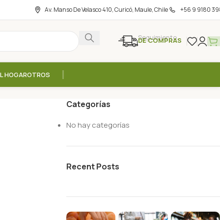
Av. Manso De Velasco 410, Curicó, Maule, Chile
+56 9 9180 39
Seguimiento
DE COMPRAS
EL HOGAR
OTROS
Categorías
No hay categorías
Recent Posts