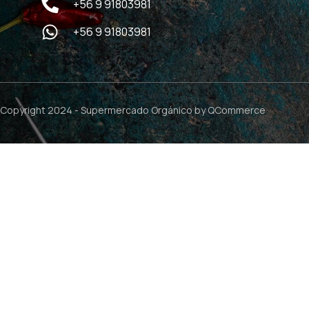
+56 9 91803981
+56 9 91803981
Copyright 2024 -
Supermercado Orgánico
by QCommerce