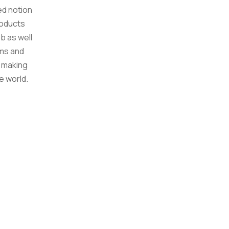
d notion
roducts
b as well
ms and
 making
e world.