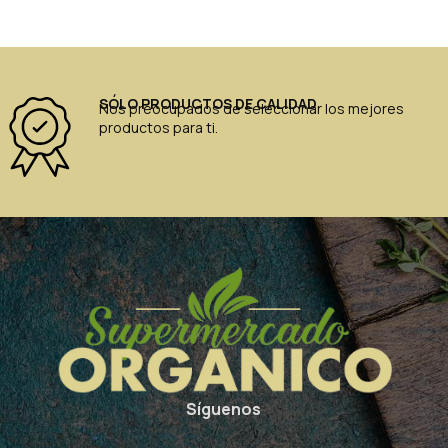
SÓLO PRODUCTOS DE CALIDAD
Nos preocupados de seleccionar los mejores
productos para ti.
Síguenos